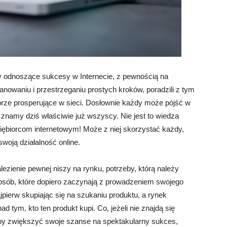
irmy odnoszące sukcesy w Internecie, z pewnością na
nowaniu i przestrzeganiu prostych kroków, poradzili z tym
obrze prosperujące w sieci. Dosłownie każdy może pójść w
e znamy dziś właściwie już wszyscy. Nie jest to wiedza
ębiorcom internetowym! Może z niej skorzystać każdy,
woją działalność online.
ezienie pewnej niszy na rynku, potrzeby, którą należy
 osób, które dopiero zaczynają z prowadzeniem swojego
jpierw skupiając się na szukaniu produktu, a rynek
ad tym, kto ten produkt kupi. Co, jeżeli nie znajdą się
, by zwiększyć swoje szanse na spektakularny sukces,