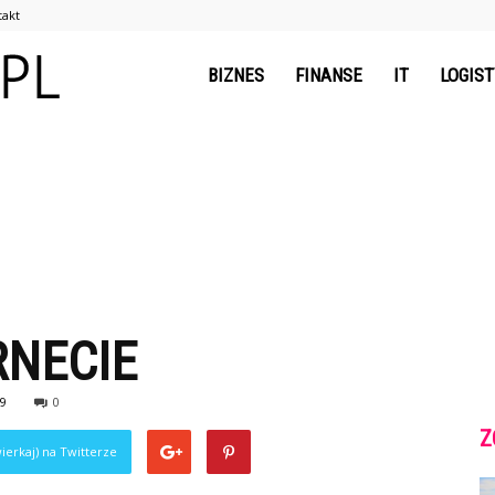
takt
nawww.pl
BIZNES
FINANSE
IT
LOGIS
RNECIE
9
0
Z
ierkaj) na Twitterze