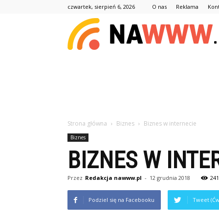
czwartek, sierpień 6, 2026
O nas
Reklama
Kon
Strona główna
Biznes
Biznes w internecie
Biznes
BIZNES W INTE
Przez
Redakcja nawww.pl
-
12 grudnia 2018
241
Podziel się na Facebooku
Tweet (Ćw