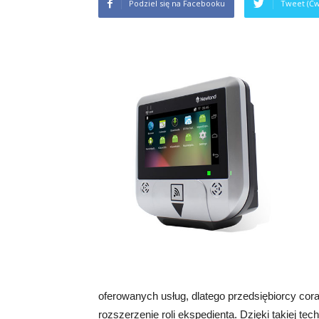
Podziel się na Facebooku
Tweet (Ćw
oferowanych usług, dlatego przedsiębiorcy cora
rozszerzenie roli ekspedienta. Dzięki takiej tec