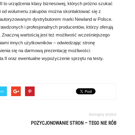
I to urządzenia klasy biznesowej, których próżno szukać
ści od wolumenu zakupów można skontaktować się z
– autoryzowanym dystrybutorem marki Newland w Polsce.
prawdzonych i profesjonalnych producentów, którzy oferują
. Znaczną wartością jest też możliwość wcześniejszego
niami innych użytkowników – odwiedzając stronę
wienia się na darmową prezentację możliwości
 II oraz ewentualne wypożyczenie sprzętu na testy.
ter
Następny artykuł
POZYCJONOWANIE STRON – TEGO NIE RÓB