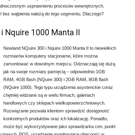
y jednoczesnym usprawnieniu procesów wewnętrznych.
I bez wątpienia należą do tego segmentu. Dlaczego?
 i Nquire 1000 Manta II
Newland NQuire 300 i Nquire 1000 Manta II to niewielkich
rozmiarów komputery stacjonarne, które można
zamontować w dowolnym miejscu. Odznaczają się dużą
jak na swoje rozmiary pamięcią – odpowiednio 1GB
RAM, 4GB flash (NQuire 300) i 2GB RAM, 8GB flash
(NQuire 1000). Tego typu urządzenia asystenckie coraz
chętniej widziane są w wielu firmach, galeriach
handlowych czy sklepach wielkopowierzchniowych.
Rozwiązanie pozwala klientom sprawdzić dostępność
konkretnych produktów oraz ich lokalizację. Ponadto,
może być wykorzystywane jako sprawdzarka cen, punkt
nościowych, POS, urządzenie monitorujące obecność w