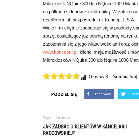
Mikrokiosk NQuire 300 lub NQuire 1000 Manta I
na półkach sklepów z elektroniką. W zależno
resellerem lub bezpośrednio z Koncept-L S.A 
Wiele firm chętnie zaopatruje się w produkty s
sprzęt posiadający już pewną renomę na rynku
zapoznania się z jego właściwościami oraz opi
www.koncept-l.pl
, klienci mają możliwość umó
Mikrokiosków NQuire 300 lub Nquire 1000 Manta
[Głosów:3 Średnia:5/5]
PODZIEL SIĘ
Facebook
Twit
Poprzedni artykuł
JAK ZADBAĆ O KLIENTÓW W KANCELARII
RADCOWSKIEJ?