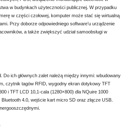
eństwa w budynkach użyteczności publicznej. W przypadku
erę w części czołowej, komputer może stać się wirtualną
arami. Przy doborze odpowiedniego software’u urządzenie
acowników, a także zwiększyć udział samoobsługi w
id. Do ich głównych zalet należą między innymi: wbudowany
ym, czytnik tagów RFID, wygodny ekran dotykowy TFT
300 i TFT LCD 10,1-cala (1280×800) dla NQuire 1000
, Bluetooth 4.0, wejście kart micro SD oraz złącze USB.
 energooszczędnymi.
?