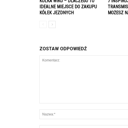
KOLKA WIKO – DLACZEGO TO
7 INSPIR
IDEALNE MIEJSCE DO ZAKUPU
TRANSMISJ
KÓŁEK JEZDNYCH
MOŻESZ N
ZOSTAW ODPOWIEDŹ