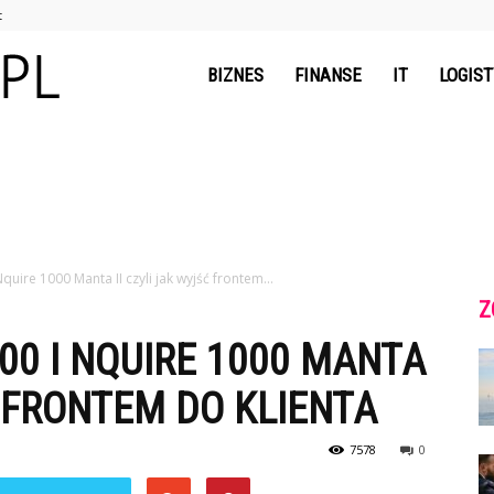
t
nawww.pl
BIZNES
FINANSE
IT
LOGIS
uire 1000 Manta II czyli jak wyjść frontem...
Z
00 I NQUIRE 1000 MANTA
Ć FRONTEM DO KLIENTA
7578
0