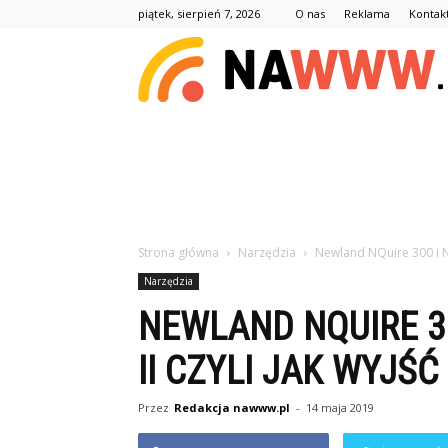
piątek, sierpień 7, 2026
O nas
Reklama
Kontak
Strona główna
Narzędzia
Newland NQuire 300 i Nq
Narzędzia
NEWLAND NQUIRE 3
II CZYLI JAK WYJŚ
Przez
Redakcja nawww.pl
-
14 maja 2019