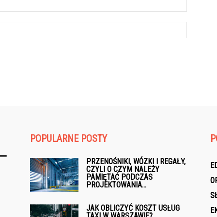
POPULARNE POSTY
P
PRZENOŚNIKI, WÓZKI I REGAŁY,
E
CZYLI O CZYM NALEŻY
PAMIĘTAĆ PODCZAS
O
PROJEKTOWANIA...
S
JAK OBLICZYĆ KOSZT USŁUG
E
TAXI W WARSZAWIE?