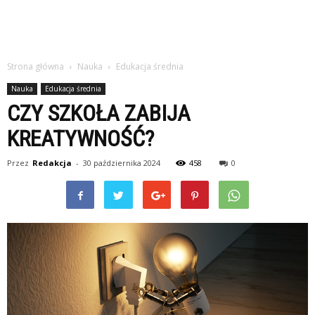
Strona główna
Nauka
Edukacja średnia
Nauka
Edukacja średnia
CZY SZKOŁA ZABIJA
KREATYWNOŚĆ?
Przez
Redakcja
-
30 października 2024
458
0