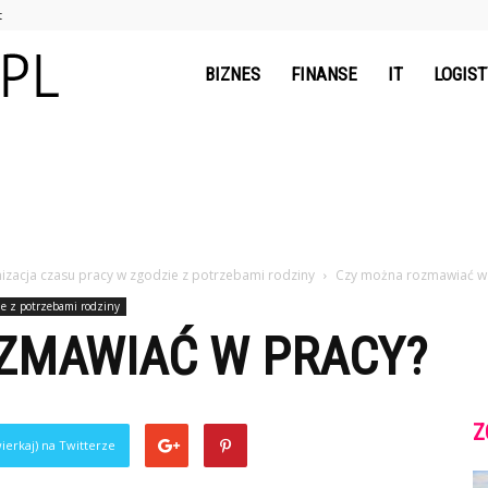
t
nawww.pl
BIZNES
FINANSE
IT
LOGIS
izacja czasu pracy w zgodzie z potrzebami rodziny
Czy można rozmawiać w
ie z potrzebami rodziny
ZMAWIAĆ W PRACY?
Z
ierkaj) na Twitterze