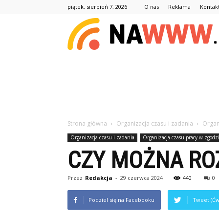
piątek, sierpień 7, 2026
O nas
Reklama
Kontak
Strona główna
Organizacja czasu i zadania
Organ
Organizacja czasu i zadania
Organizacja czasu pracy w zgodz
CZY MOŻNA RO
Przez
Redakcja
-
29 czerwca 2024
440
0
Podziel się na Facebooku
Tweet (Ćw