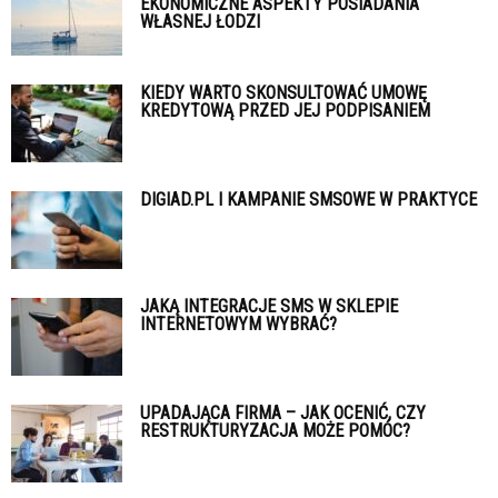
EKONOMICZNE ASPEKTY POSIADANIA
WŁASNEJ ŁODZI
KIEDY WARTO SKONSULTOWAĆ UMOWĘ
KREDYTOWĄ PRZED JEJ PODPISANIEM
DIGIAD.PL I KAMPANIE SMSOWE W PRAKTYCE
JAKĄ INTEGRACJE SMS W SKLEPIE
INTERNETOWYM WYBRAĆ?
UPADAJĄCA FIRMA – JAK OCENIĆ, CZY
RESTRUKTURYZACJA MOŻE POMÓC?