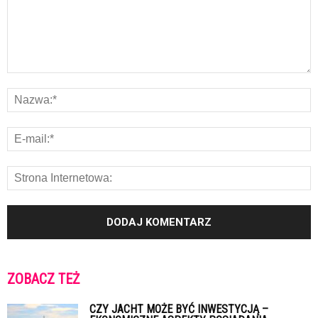
ZOBACZ TEŻ
CZY JACHT MOŻE BYĆ INWESTYCJĄ –