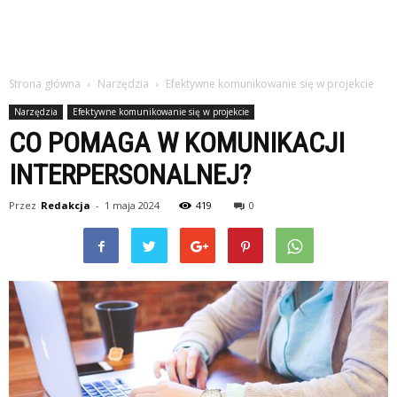
Strona główna
Narzędzia
Efektywne komunikowanie się w projekcie
Narzędzia
Efektywne komunikowanie się w projekcie
CO POMAGA W KOMUNIKACJI
INTERPERSONALNEJ?
Przez
Redakcja
-
1 maja 2024
419
0